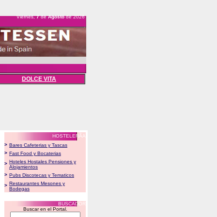
Viernes,
7
de
Agosto
de 2026
DOLCE VITA
HOSTELERÃA
>
Bares Cafeterias y Tascas
>
Fast Food y Bocaterias
Hoteles Hostales Pensiones y
>
Alojamientos
>
Pubs Discotecas y Tematicos
Restaurantes Mesones y
>
Bodegas
BUSCADOR
Buscar en el Portal.