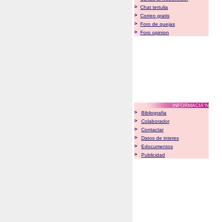
>
Chat tertulia
>
Correo gratis
>
Foro de quejas
>
Foro opinion
INFORMACIÃ“N
>
Bibliografia
>
Colaborador
>
Contactar
>
Datos de interes
>
Edocumentos
>
Publicidad