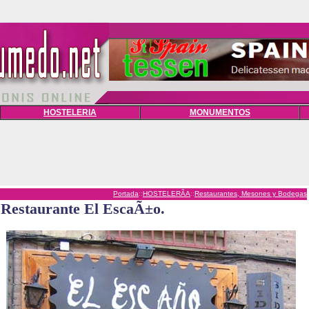
HOSTELERIA
MONUMENTOS
Portada
::
HOSTELERÃA
::
Restaurantes, Mesones y Bodegas
Restaurante El EscaÃ±o.