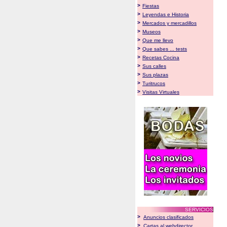
>
Fiestas
>
Leyendas e Historia
>
Mercados y mercadillos
>
Museos
>
Que me llevo
>
Que sabes ... tests
>
Recetas Cocina
>
Sus calles
>
Sus plazas
>
Turitrucos
>
Visitas Virtuales
SERVICIOS
>
Anuncios clasificados
>
Cartas al webdirector