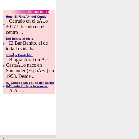
ÃšLTIMOS TEMAS
Hotel El RincÃ³n del Conde.
Cerrado en el aÃ±o
>
2017 Ubicado en el
centro ...
Del Benito al cielo.
El Bar Benito, el de
>
toda la vida ha ...
TomÃ¡s CastaÃ±o.
BiografÃ­a. TomÃ¡s
CastaÃ±o nace en
>
Santander (EspaÃ±a) en
1953. Desde ...
Â¿ Conoce las calles del Barrio
HÃºmedo ?. Haga la prueba.
>
Â Â ...