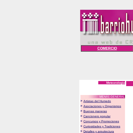
COMERCIO
Meteorologia
MENÃš GENERAL
>
Artistas del Humedo
>
Asociaciones y Organismos
>
Buenas maneras
>
Cancionero popular
>
Concursos y Promociones
>
Curiosidades y Tradiciones
>
Detalles y arquitectura