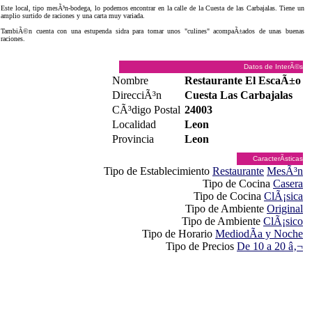
Este local, tipo mesÃ³n-bodega, lo podemos encontrar en la calle de la Cuesta de las Carbajalas. Tiene un
amplio surtido de raciones y una carta muy variada.
TambiÃ©n cuenta con una estupenda sidra para tomar unos "culines" acompaÃ±ados de unas buenas
raciones.
Datos de InterÃ©s
Nombre
Restaurante El EscaÃ±o
DirecciÃ³n
Cuesta Las Carbajalas
CÃ³digo Postal
24003
Localidad
Leon
Provincia
Leon
CaracterÃ­sticas
Tipo de Establecimiento
Restaurante
MesÃ³n
Tipo de Cocina
Casera
Tipo de Cocina
ClÃ¡sica
Tipo de Ambiente
Original
Tipo de Ambiente
ClÃ¡sico
Tipo de Horario
MediodÃ­a y Noche
Tipo de Precios
De 10 a 20 â‚¬