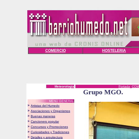
COMERCIO
HOSTELERIA
Meteorologia
Portada
::
COM
Grupo MGO.
MENÚ GENERAL
>
Artistas del Humedo
>
Asociaciones y Organismos
>
Buenas maneras
>
Cancionero popular
>
Concursos y Promociones
>
Curiosidades y Tradiciones
>
Detalles y arquitectura