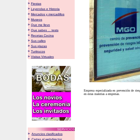
>
Fiestas
>
Leyendas e Historia
>
Mercados y mercadillos
>
Museos
>
Que me llevo
>
Que sabes ... tests
>
Recetas Cocina
>
Sus calles
>
Sus plazas
>
Turitrucos
>
Visitas Virtuales
Empresa especializada en prevención de riesg
en estas materias a empresas.
SERVICIOS
>
Anuncios clasificados
>
Cartas al webdirector