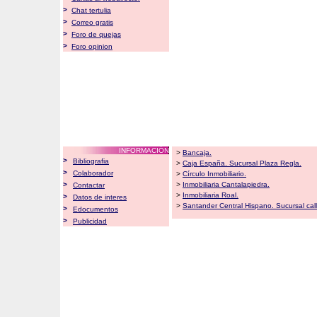
>
Chat tertulia
>
Correo gratis
>
Foro de quejas
>
Foro opinion
INFORMACIÓN
>
Bancaja.
>
Bibliografia
>
Caja España. Sucursal Plaza Regla.
>
Colaborador
>
Círculo Inmobiliario.
>
>
Inmobiliaria Cantalapiedra.
Contactar
>
Inmobiliaria Roal.
>
Datos de interes
>
Santander Central Hispano. Sucursal cal
>
Edocumentos
>
Publicidad