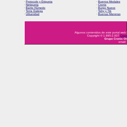
·
Protocolo y Etiqueta
·
Buenos Modales
·
Netiqueta
·
Cronis
·
Barrio Húmedo
·
Burgo Nuevo
·
Terra Galega
·
Teby y Tib
·
Urbanidad
·
Buenas Maneras
Algunos contenidos de este portal web
Copyright © 1.995-2.007
Croni
Grupo Cronis On
email: