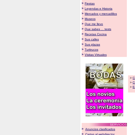
>
Fiestas
>
Leyendas e Historia
>
Mercados y mercadillos
>
Museos
>
Que me llevo
>
Que sabes ... tests
>
Recetas Cocina
>
Sus calles
>
Sus plazas
>
Turitrucos
>
Visitas Virtuales
>
C
>
C
>
E
SERVICIOS
>
Anuncios clasificados
>
Cartas al webdirector