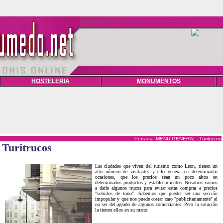
HOSTELERIA
MONUMENTOS
Portada
::
MENU GENERAL
::
Turitrucos
Turitrucos
Las ciudades que viven del turismo como León, tienen un
alto número de visitantes y ello genera, en determinadas
ocasiones, que los precios sean un poco altos en
determinados productos y establecimientos. Nosotros vamos
a darle algunos trucos para evitar estas compras a precios
"subidos de tono". Sabemos que pueder ser una sección
impopular y que nos puede costar caro "publicitariamente" al
no ser del agrado de algunos comerciantes. Pero la solución
la tienen ellos en su mano.