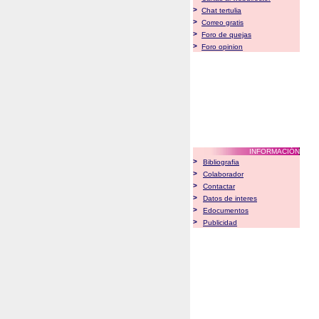
>
Chat tertulia
>
Correo gratis
>
Foro de quejas
>
Foro opinion
INFORMACIÓN
>
Bibliografia
>
Colaborador
>
Contactar
>
Datos de interes
>
Edocumentos
>
Publicidad