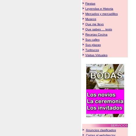
>
Fiestas
>
Leyendas e Historia
>
Mercados y mercadillos
>
Museos
>
Que me llevo
>
Que sabes ... tests
>
Recetas Cocina
>
Sus calles
>
Sus plazas
>
Turitrucos
>
Visitas Virtuales
SERVICIOS
>
Anuncios clasificados
>
Cartas al webdirector