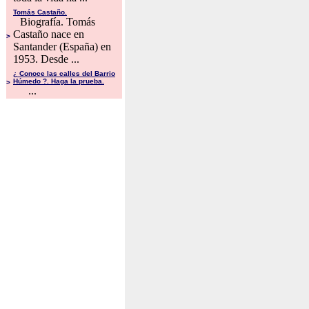
Tomás Castaño.
Biografía. Tomás
Castaño nace en
>
Santander (España) en
1953. Desde ...
¿ Conoce las calles del Barrio
Húmedo ?. Haga la prueba.
>
...