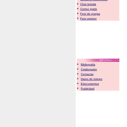
>
Chat tertulia
>
Correo gratis
>
Foro de quejas
>
Foro opinion
INFORMACIÓN
>
Bibliografia
>
Colaborador
>
Contactar
>
Datos de interes
>
Edocumentos
>
Publicidad