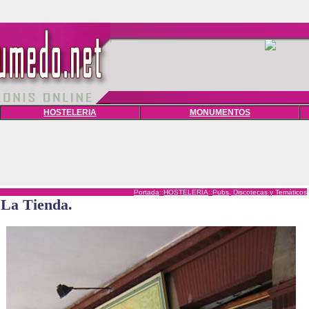
HOSTELERIA
MONUMENTOS
Portada
::
HOSTELERÍA
::
Pubs, Discotecas y Temáticos
La Tienda.