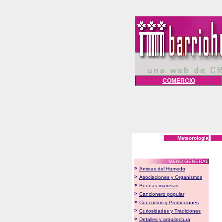
COMERCIO
Meteorologia
MENÚ GENERAL
>
Artistas del Humedo
>
Asociaciones y Organismos
>
Buenas maneras
>
Cancionero popular
>
Concursos y Promociones
>
Curiosidades y Tradiciones
>
Detalles y arquitectura