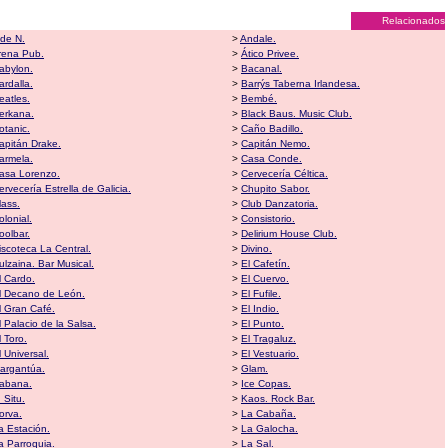
Relacionados
 de N.
>
Andale.
rena Pub.
>
Ático Privee.
abylon.
>
Bacanal.
ardalla.
>
Barrýs Taberna Irlandesa.
eatles.
>
Bembé.
erkana.
>
Black Baus. Music Club.
otanic.
>
Caño Badillo.
apitán Drake.
>
Capitán Nemo.
armela.
>
Casa Conde.
asa Lorenzo.
>
Cervecería Céltica.
ervecería Estrella de Galicia.
>
Chupito Sabor.
lass.
>
Club Danzatoria.
olonial.
>
Consistorio.
oolbar.
>
Delirium House Club.
iscoteca La Central.
>
Divino.
ulzaina. Bar Musical.
>
El Cafetín.
l Cardo.
>
El Cuervo.
l Decano de León.
>
El Fufile.
l Gran Café.
>
El Indio.
l Palacio de la Salsa.
>
El Punto.
l Toro.
>
El Tragaluz.
l Universal.
>
El Vestuario.
argantúa.
>
Glam.
abana.
>
Ice Copas.
n Situ.
>
Kaos. Rock Bar.
orva.
>
La Cabaña.
a Estación.
>
La Galocha.
a Parroquia.
>
La Sal.