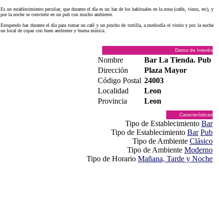
Es un establecimiento peculiar, que durante el día es un bar de los habituales en la zona (cafés, vinos, etc), y
por la noche se convierte en un pub con mucho ambiente.
Estupendo bar durante el día para tomar un café y un pincho de tortilla, a mediodía el vinito y por la noche
un local de copas con buen ambiente y buena música.
Datos de Interés
Nombre
Bar La Tienda. Pub
Dirección
Plaza Mayor
Código Postal
24003
Localidad
Leon
Provincia
Leon
Características
Tipo de Establecimiento
Bar
Tipo de Establecimiento
Bar
Pub
Tipo de Ambiente
Clásico
Tipo de Ambiente
Moderno
Tipo de Horario
Mañana, Tarde y Noche