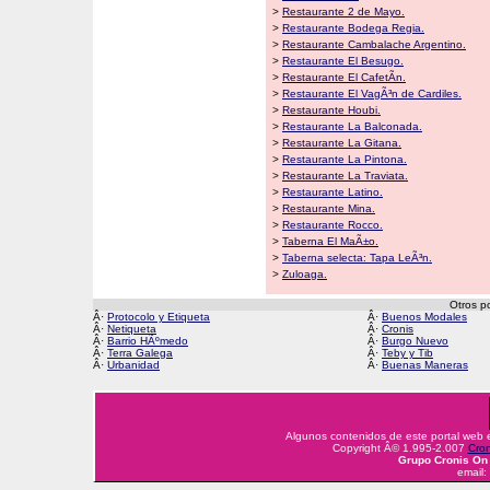
>
Restaurante 2 de Mayo.
>
Restaurante Bodega Regia.
>
Restaurante Cambalache Argentino.
>
Restaurante El Besugo.
>
Restaurante El CafetÃ­n.
>
Restaurante El VagÃ³n de Cardiles.
>
Restaurante Houbi.
>
Restaurante La Balconada.
>
Restaurante La Gitana.
>
Restaurante La Pintona.
>
Restaurante La Traviata.
>
Restaurante Latino.
>
Restaurante Mina.
>
Restaurante Rocco.
>
Taberna El MaÃ±o.
>
Taberna selecta: Tapa LeÃ³n.
>
Zuloaga.
Otros p
Â·
Protocolo y Etiqueta
Â·
Buenos Modales
Â·
Netiqueta
Â·
Cronis
Â·
Barrio HÃºmedo
Â·
Burgo Nuevo
Â·
Terra Galega
Â·
Teby y Tib
Â·
Urbanidad
Â·
Buenas Maneras
Algunos contenidos de este portal web
Copyright Â© 1.995-2.007
Cron
Grupo Cronis On 
email: