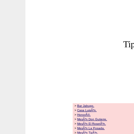
Ti
>
Bar Jabugo.
>
Casa LuisÃ³n.
>
HonorÃ©.
>
MesÃ³n Don Gutierre.
>
MesÃ³n El RosetÃ³n.
>
MesÃ³n La Posada.
>
MesÃ³n TizÃ³n.