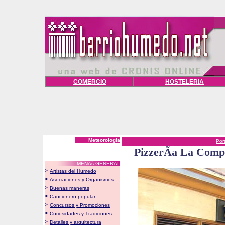
COMERCIO
HOSTELERIA
Meteorologia
Por
PizzerÃ­a La Comp
MENÃš GENERAL
>
Artistas del Humedo
>
Asociaciones y Organismos
>
Buenas maneras
>
Cancionero popular
>
Concursos y Promociones
>
Curiosidades y Tradiciones
>
Detalles y arquitectura