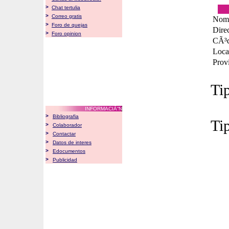
>
Chat tertulia
>
Correo gratis
Nom
>
Foro de quejas
Dire
>
Foro opinion
CÃ³d
Loca
Prov
Ti
INFORMACIÃ“N
>
Bibliografia
Ti
>
Colaborador
>
Contactar
>
Datos de interes
>
Edocumentos
>
Publicidad