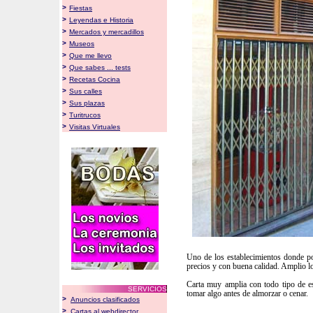
>
Fiestas
>
Leyendas e Historia
>
Mercados y mercadillos
>
Museos
>
Que me llevo
>
Que sabes ... tests
>
Recetas Cocina
>
Sus calles
>
Sus plazas
>
Turitrucos
>
Visitas Virtuales
Uno de los establecimientos donde po
precios y con buena calidad. Amplio l
Carta muy amplia con todo tipo de es
SERVICIOS
tomar algo antes de almorzar o cenar.
>
Anuncios clasificados
>
Cartas al webdirector