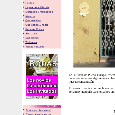
>
Fiestas
>
Leyendas e Historia
>
Mercados y mercadillos
>
Museos
>
Que me llevo
>
Que sabes ... tests
>
Recetas Cocina
>
Sus calles
>
Sus plazas
>
Turitrucos
>
Visitas Virtuales
En la Plaza de Puerta Obispo, tene
podemos tomarnos algo en una ambient
nuestra consumición.
En verano cuenta con una buena terra
zona muy tranquila para tomarnos un r
SERVICIOS
>
Anuncios clasificados
>
Cartas al webdirector