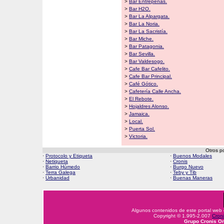
>
Bar Entrepeñas.
>
Bar H2O.
>
Bar La Alpargata.
>
Bar La Noria.
>
Bar La Sacristía.
>
Bar Miche.
>
Bar Patagonia.
>
Bar Sevilla.
>
Bar Valdesogo.
>
Cafe Bar Cafelito.
>
Cafe Bar Principal.
>
Café Gótico.
>
Cafetería Calle Ancha.
>
El Rebote.
>
Hojaldres Alonso.
>
Jamaica.
>
Local.
>
Puerta Sol.
>
Victoria.
Otros p
·
Protocolo y Etiqueta
·
Buenos Modales
·
Netiqueta
·
Cronis
·
Barrio Húmedo
·
Burgo Nuevo
·
Terra Galega
·
Teby y Tib
·
Urbanidad
·
Buenas Maneras
Algunos contenidos de este portal web
Copyright © 1.995-2.007
Croni
Grupo Cronis On