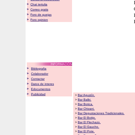
>
Chat tertulia
>
Correo gratis
>
Foro de quejas
>
Foro opinion
INFORMACIÓN
>
Bibliografia
>
Colaborador
>
Contactar
>
Datos de interes
>
Edocumentos
>
Publicidad
>
Bar Agustín.
>
Bar Balbi.
>
Bar Botica.
>
Bar Chivani.
>
Bar Degustaciones Tradicionales.
>
Bar El Boitjo.
>
Bar El Flechazo.
>
Bar El Gaucho.
>
Bar El Pote.