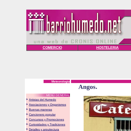
COMERCIO
HOSTELERIA
Meteorologia
Angos.
MENÚ GENERAL
>
Artistas del Humedo
>
Asociaciones y Organismos
>
Buenas maneras
>
Cancionero popular
>
Concursos y Promociones
>
Curiosidades y Tradiciones
>
Detalles y arquitectura