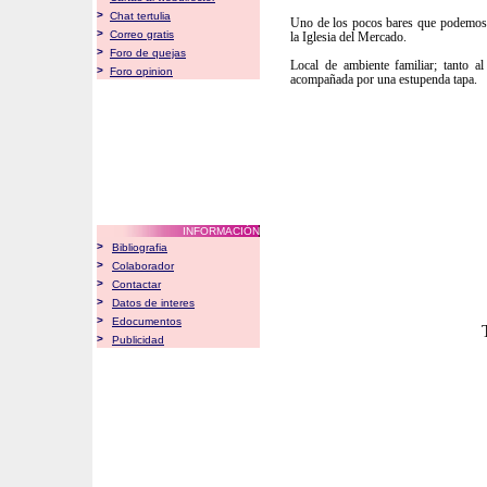
>
Chat tertulia
Uno de los pocos bares que podemos e
>
Correo gratis
la Iglesia del Mercado.
>
Foro de quejas
Local de ambiente familiar; tanto 
>
Foro opinion
acompañada por una estupenda tapa.
INFORMACIÓN
>
Bibliografia
>
Colaborador
>
Contactar
>
Datos de interes
>
Edocumentos
>
Publicidad