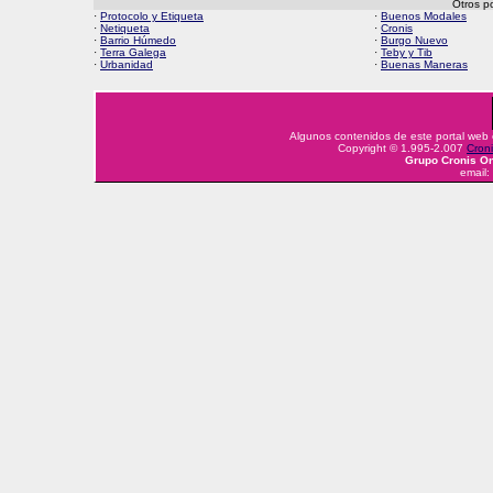
Otros p
·
Protocolo y Etiqueta
·
Buenos Modales
·
Netiqueta
·
Cronis
·
Barrio Húmedo
·
Burgo Nuevo
·
Terra Galega
·
Teby y Tib
·
Urbanidad
·
Buenas Maneras
Algunos contenidos de este portal web
Copyright © 1.995-2.007
Croni
Grupo Cronis On
email: