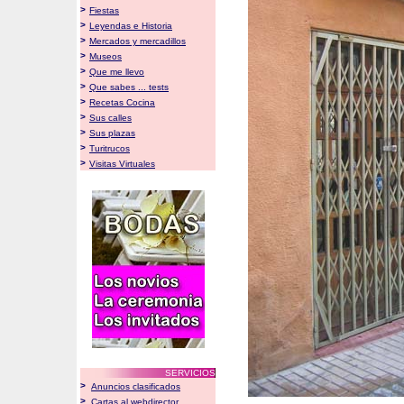
>
Fiestas
>
Leyendas e Historia
>
Mercados y mercadillos
>
Museos
>
Que me llevo
>
Que sabes ... tests
>
Recetas Cocina
>
Sus calles
>
Sus plazas
>
Turitrucos
>
Visitas Virtuales
SERVICIOS
>
Anuncios clasificados
>
Cartas al webdirector