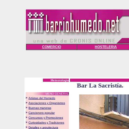
COMERCIO
HOSTELERIA
Meteorologia
Bar La Sacristía.
MENÚ GENERAL
>
Artistas del Humedo
>
Asociaciones y Organismos
>
Buenas maneras
>
Cancionero popular
>
Concursos y Promociones
>
Curiosidades y Tradiciones
>
Detalles y arquitectura