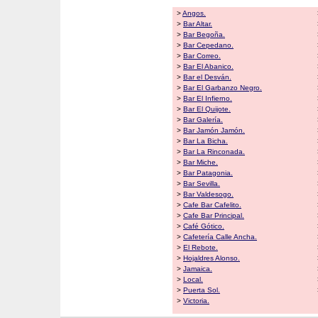
>
Angos.
>
Bar Altar.
>
Bar Begoña.
>
Bar Cepedano.
>
Bar Correo.
>
Bar El Abanico.
>
Bar el Desván.
>
Bar El Garbanzo Negro.
>
Bar El Infierno.
>
Bar El Quijote.
>
Bar Galería.
>
Bar Jamón Jamón.
>
Bar La Bicha.
>
Bar La Rinconada.
>
Bar Miche.
>
Bar Patagonia.
>
Bar Sevilla.
>
Bar Valdesogo.
>
Cafe Bar Cafelito.
>
Cafe Bar Principal.
>
Café Gótico.
>
Cafetería Calle Ancha.
>
El Rebote.
>
Hojaldres Alonso.
>
Jamaica.
>
Local.
>
Puerta Sol.
>
Victoria.