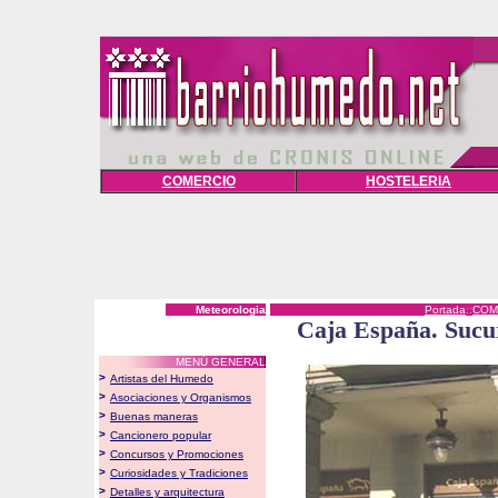
COMERCIO
HOSTELERIA
Meteorologia
Portada
::
COM
Caja España. Sucur
MENÚ GENERAL
>
Artistas del Humedo
>
Asociaciones y Organismos
>
Buenas maneras
>
Cancionero popular
>
Concursos y Promociones
>
Curiosidades y Tradiciones
>
Detalles y arquitectura