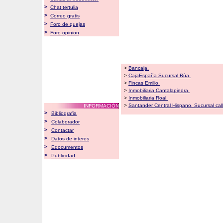
>
Chat tertulia
>
Correo gratis
>
Foro de quejas
>
Foro opinion
>
Bancaja.
>
CajaEspaña Sucursal Rúa.
>
Fincas Emilio.
>
Inmobiliaria Cantalapiedra.
>
Inmobiliaria Roal.
>
Santander Central Hispano. Sucursal cal
INFORMACIÓN
>
Bibliografia
>
Colaborador
>
Contactar
>
Datos de interes
>
Edocumentos
>
Publicidad