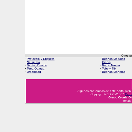
Otros p
·
Protocolo y Etiqueta
·
Buenos Modales
·
Netiqueta
·
Cronis
·
Barrio Húmedo
·
Burgo Nuevo
·
Terra Galega
·
Teby y Tib
·
Urbanidad
·
Buenas Maneras
Algunos contenidos de este portal web
Copyright © 1.995-2.007
Croni
Grupo Cronis On
email: