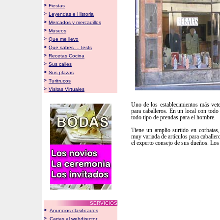
>
Fiestas
>
Leyendas e Historia
>
Mercados y mercadillos
>
Museos
>
Que me llevo
>
Que sabes ... tests
>
Recetas Cocina
>
Sus calles
>
Sus plazas
>
Turitrucos
>
Visitas Virtuales
Uno de los establecimientos más veter
para caballeros. En un local con todo
todo tipo de prendas para el hombre.
Tiene un amplio surtido en corbatas,
muy variada de artículos para caballer
el experto consejo de sus dueños. Los 
SERVICIOS
>
Anuncios clasificados
>
Cartas al webdirector