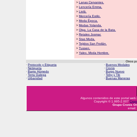
>
Lanas Cervantes.
>
Lencería Emma.
>
Liolá.
>
Mercería Estilo.
>
Moda Época.
>
Modas Yolanda.
>
Olga. La Casa de la Bata.
>
Retales Josmar.
>
Stas Moda.
>
Tejidos San Froilán.
>
Tussen.
>
Yalex. Moda Hombre.
Otros p
·
Protocolo y Etiqueta
·
Buenos Modales
·
Netiqueta
·
Cronis
·
Barrio Húmedo
·
Burgo Nuevo
·
Terra Galega
·
Teby y Tib
·
Urbanidad
·
Buenas Maneras
Algunos contenidos de este portal web
Copyright © 1.995-2.007
Croni
Grupo Cronis On
email: