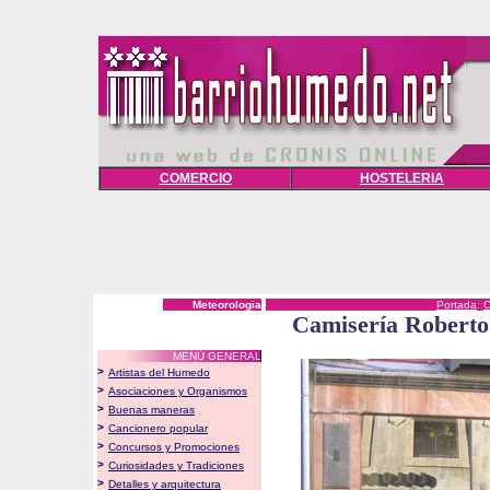
COMERCIO
HOSTELERIA
Meteorologia
Portada
::
Camisería Roberto
MENÚ GENERAL
>
Artistas del Humedo
>
Asociaciones y Organismos
>
Buenas maneras
>
Cancionero popular
>
Concursos y Promociones
>
Curiosidades y Tradiciones
>
Detalles y arquitectura