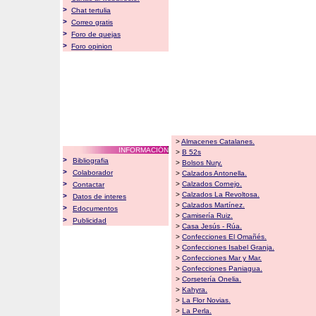
>
Chat tertulia
>
Correo gratis
>
Foro de quejas
>
Foro opinion
>
Almacenes Catalanes.
INFORMACIÓN
>
B 52s
>
Bibliografia
>
Bolsos Nury.
>
Colaborador
>
Calzados Antonella.
>
>
Calzados Cornejo.
Contactar
>
Calzados La Revoltosa.
>
Datos de interes
>
Calzados Martínez.
>
Edocumentos
>
Camisería Ruiz.
>
Publicidad
>
Casa Jesús - Rúa.
>
Confecciones El Omañés.
>
Confecciones Isabel Granja.
>
Confecciones Mar y Mar.
>
Confecciones Paniagua.
>
Corsetería Onelia.
>
Kahyra.
>
La Flor Novias.
>
La Perla.