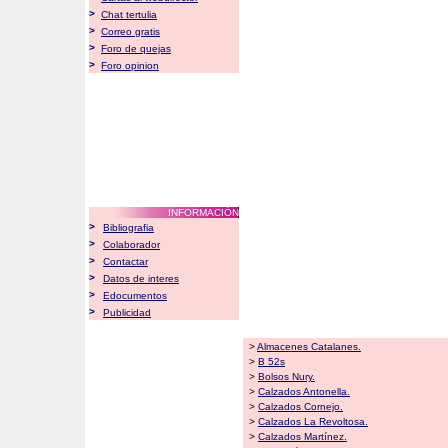
>
Chat tertulia
>
Correo gratis
>
Foro de quejas
>
Foro opinion
INFORMACIÓN
>
Bibliografia
>
Colaborador
>
Contactar
>
Datos de interes
>
Edocumentos
>
Publicidad
>
Almacenes Catalanes.
>
B 52s
>
Bolsos Nury.
>
Calzados Antonella.
>
Calzados Cornejo.
>
Calzados La Revoltosa.
>
Calzados Martínez.