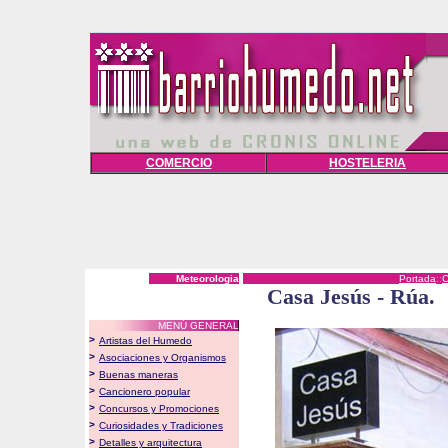
COMERCIO
HOSTELERIA
Meteorologia
Portada
::
Casa Jesús - Rúa.
MENÚ GENERAL
>
Artistas del Humedo
>
Asociaciones y Organismos
>
Buenas maneras
>
Cancionero popular
>
Concursos y Promociones
>
Curiosidades y Tradiciones
>
Detalles y arquitectura