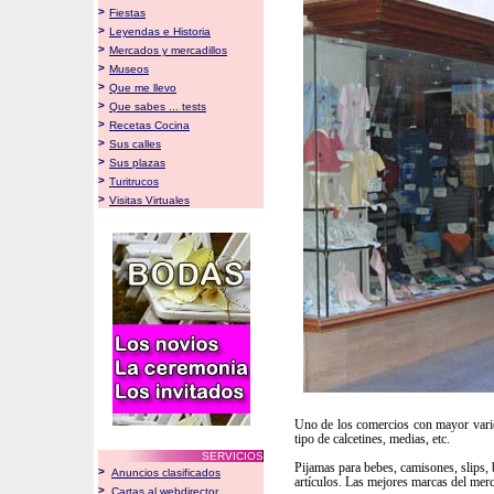
>
Fiestas
>
Leyendas e Historia
>
Mercados y mercadillos
>
Museos
>
Que me llevo
>
Que sabes ... tests
>
Recetas Cocina
>
Sus calles
>
Sus plazas
>
Turitrucos
>
Visitas Virtuales
Uno de los comercios con mayor varied
tipo de calcetines, medias, etc.
SERVICIOS
Pijamas para bebes, camisones, slips, 
>
Anuncios clasificados
artículos. Las mejores marcas del mer
>
Cartas al webdirector