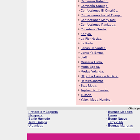
>
Camisería Roberto.
>
Camisería Sabugo.
>
Confecciones El Omañés.
>
Confecciones Isabel Granja.
>
Confecciones Mar y Mar.
>
Confecciones Paniagua.
>
Corsetería Onelia.
>
Kahyra.
>
La Flor Novias.
>
La Perla.
>
Lanas Cervantes.
>
Lencería Emma.
>
Liolá.
>
Mercería Estilo.
>
Moda Época.
>
Modas Yolanda.
>
Olga. La Casa de la Bata.
>
Retales Josmar.
>
Stas Moda.
>
Tejidos San Froilán.
>
Tussen.
>
Yalex. Moda Hombre.
Otros p
·
Protocolo y Etiqueta
·
Buenos Modales
·
Netiqueta
·
Cronis
·
Barrio Húmedo
·
Burgo Nuevo
·
Terra Galega
·
Teby y Tib
·
Urbanidad
·
Buenas Maneras