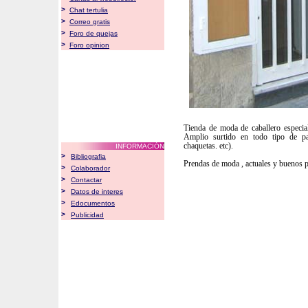
>
Chat tertulia
>
Correo gratis
>
Foro de quejas
>
Foro opinion
Tienda de moda de caballero especial
Amplio surtido en todo tipo de pan
chaquetas. etc).
INFORMACIÓN
>
Bibliografia
Prendas de moda , actuales y buenos p
>
Colaborador
>
Contactar
>
Datos de interes
>
Edocumentos
>
Publicidad