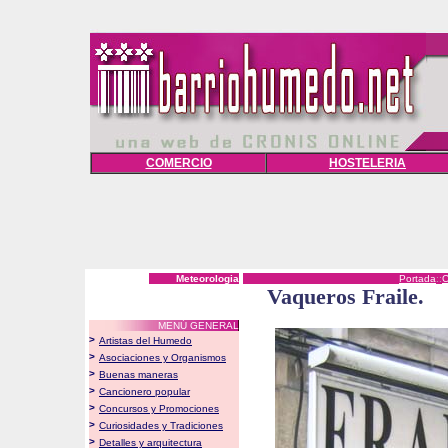
COMERCIO
HOSTELERIA
Meteorologia
Portada
::
Vaqueros Fraile.
MENÚ GENERAL
>
Artistas del Humedo
>
Asociaciones y Organismos
>
Buenas maneras
>
Cancionero popular
>
Concursos y Promociones
>
Curiosidades y Tradiciones
>
Detalles y arquitectura