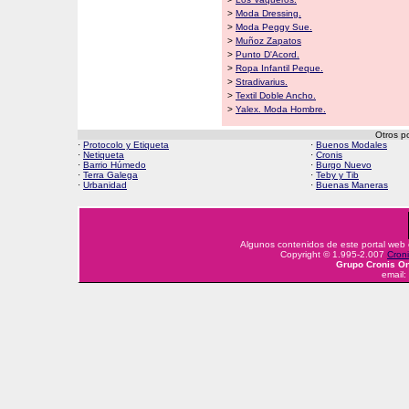
>
Moda Dressing.
>
Moda Peggy Sue.
>
Muñoz Zapatos
>
Punto D'Acord.
>
Ropa Infantil Peque.
>
Stradivarius.
>
Textil Doble Ancho.
>
Yalex. Moda Hombre.
Otros p
·
Protocolo y Etiqueta
·
Buenos Modales
·
Netiqueta
·
Cronis
·
Barrio Húmedo
·
Burgo Nuevo
·
Terra Galega
·
Teby y Tib
·
Urbanidad
·
Buenas Maneras
Algunos contenidos de este portal web
Copyright © 1.995-2.007
Croni
Grupo Cronis On
email: