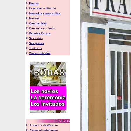
>
Fiestas
>
Leyendas e Historia
>
Mercados y mercadillos
>
Museos
>
Que me llevo
>
Que sabes ... tests
>
Recetas Cocina
>
Sus calles
>
Sus plazas
>
Turitrucos
>
Visitas Virtuales
SERVICIOS
>
Anuncios clasificados
>
Cartas al webdirector