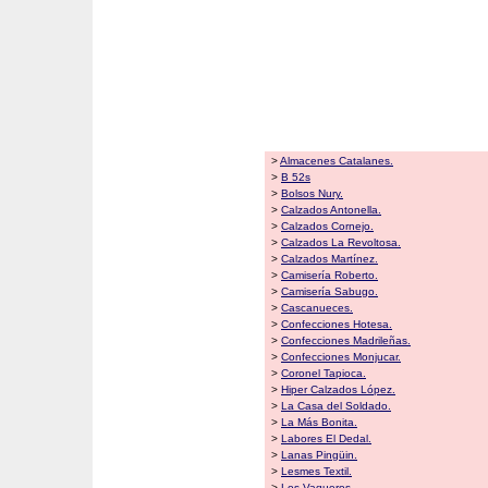
>
Almacenes Catalanes.
>
B 52s
>
Bolsos Nury.
>
Calzados Antonella.
>
Calzados Cornejo.
>
Calzados La Revoltosa.
>
Calzados Martínez.
>
Camisería Roberto.
>
Camisería Sabugo.
>
Cascanueces.
>
Confecciones Hotesa.
>
Confecciones Madrileñas.
>
Confecciones Monjucar.
>
Coronel Tapioca.
>
Hiper Calzados López.
>
La Casa del Soldado.
>
La Más Bonita.
>
Labores El Dedal.
>
Lanas Pingüin.
>
Lesmes Textil.
>
Los Vaqueros.