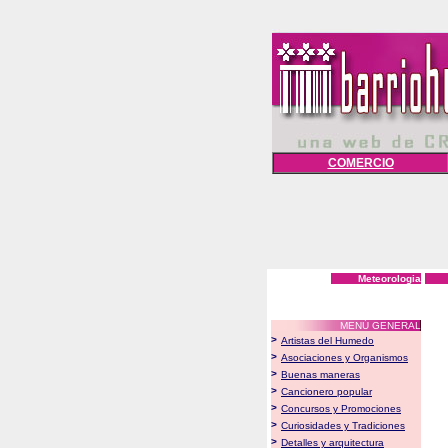
COMERCIO
Meteorologia
MENÚ GENERAL
>
Artistas del Humedo
>
Asociaciones y Organismos
>
Buenas maneras
>
Cancionero popular
>
Concursos y Promociones
>
Curiosidades y Tradiciones
>
Detalles y arquitectura