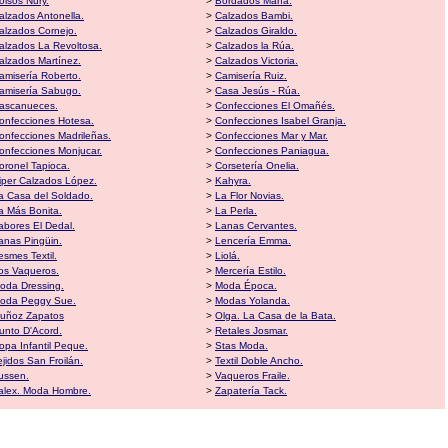
olsos Nury.
>
Bordados María.
alzados Antonella.
>
Calzados Bambi.
alzados Cornejo.
>
Calzados Giraldo.
alzados La Revoltosa.
>
Calzados la Rúa.
alzados Martínez.
>
Calzados Victoria.
amisería Roberto.
>
Camisería Ruiz.
amisería Sabugo.
>
Casa Jesús - Rúa.
ascanueces.
>
Confecciones El Omañés.
onfecciones Hotesa.
>
Confecciones Isabel Granja.
onfecciones Madrileñas.
>
Confecciones Mar y Mar.
onfecciones Monjucar.
>
Confecciones Paniagua.
oronel Tapioca.
>
Corsetería Onelia.
iper Calzados López.
>
Kahyra.
a Casa del Soldado.
>
La Flor Novias.
a Más Bonita.
>
La Perla.
abores El Dedal.
>
Lanas Cervantes.
anas Pingüin.
>
Lencería Emma.
esmes Textil.
>
Liolá.
os Vaqueros.
>
Mercería Estilo.
oda Dressing.
>
Moda Época.
oda Peggy Sue.
>
Modas Yolanda.
uñoz Zapatos
>
Olga. La Casa de la Bata.
unto D'Acord.
>
Retales Josmar.
opa Infantil Peque.
>
Stas Moda.
ejidos San Froilán.
>
Textil Doble Ancho.
ussen.
>
Vaqueros Fraile.
alex. Moda Hombre.
>
Zapatería Tack.