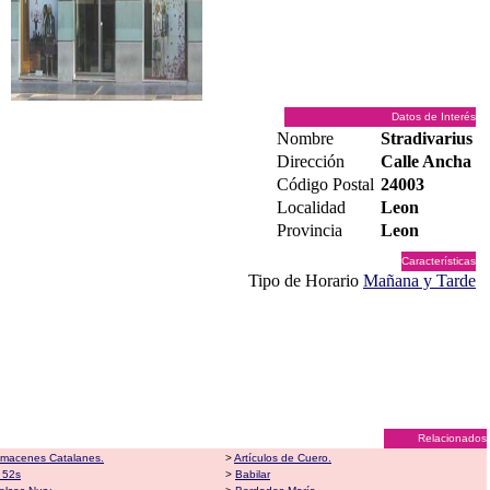
Datos de Interés
Nombre
Stradivarius
Dirección
Calle Ancha
Código Postal
24003
Localidad
Leon
Provincia
Leon
Características
Tipo de Horario
Mañana y Tarde
Relacionados
lmacenes Catalanes.
>
Artículos de Cuero.
 52s
>
Babilar