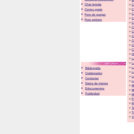
>
B
>
Chat tertulia
>
C
>
>
C
Correo gratis
>
C
>
Foro de quejas
>
C
>
Foro opinion
>
C
>
C
>
C
>
C
>
C
>
C
>
C
>
H
>
L
>
L
INFORMACIÓN
>
L
>
Bibliografia
>
L
>
Colaborador
>
L
>
Contactar
>
L
>
Datos de interes
>
M
>
Edocumentos
>
M
>
Publicidad
>
M
>
P
>
R
>
T
>
T
>
Y