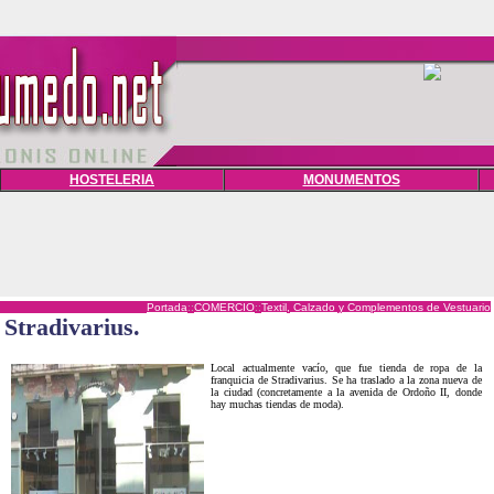
HOSTELERIA
MONUMENTOS
Portada
::
COMERCIO
::
Textil, Calzado y Complementos de Vestuario
Stradivarius.
Local actualmente vacío, que fue tienda de ropa de la
franquicia de Stradivarius. Se ha traslado a la zona nueva de
la ciudad (concretamente a la avenida de Ordoño II, donde
hay muchas tiendas de moda).