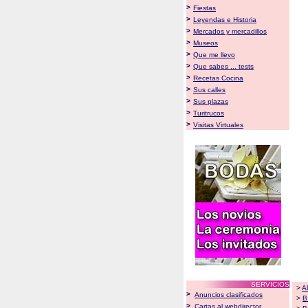
>
Fiestas
>
Leyendas e Historia
>
Mercados y mercadillos
>
Museos
>
Que me llevo
>
Que sabes ... tests
>
Recetas Cocina
>
Sus calles
>
Sus plazas
>
Turitrucos
>
Visitas Virtuales
SERVICIOS
>
A
>
Anuncios clasificados
>
B
>
Cartas al webdirector