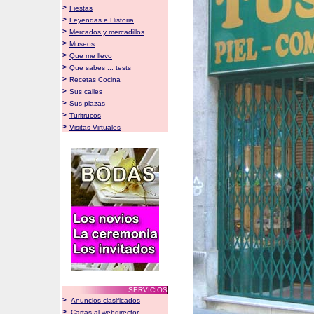
>
Fiestas
>
Leyendas e Historia
>
Mercados y mercadillos
>
Museos
>
Que me llevo
>
Que sabes ... tests
>
Recetas Cocina
>
Sus calles
>
Sus plazas
>
Turitrucos
>
Visitas Virtuales
SERVICIOS
>
Anuncios clasificados
>
Cartas al webdirector