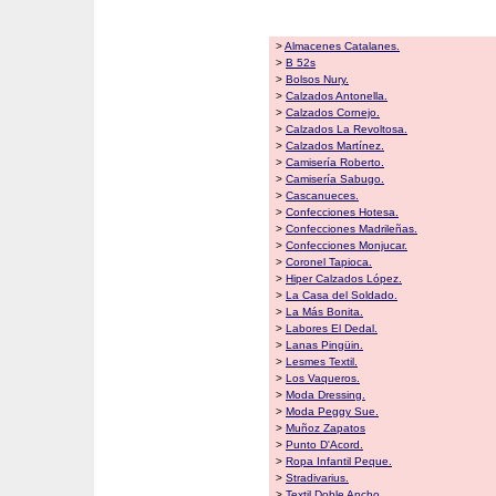
>
Almacenes Catalanes.
>
B 52s
>
Bolsos Nury.
>
Calzados Antonella.
>
Calzados Cornejo.
>
Calzados La Revoltosa.
>
Calzados Martínez.
>
Camisería Roberto.
>
Camisería Sabugo.
>
Cascanueces.
>
Confecciones Hotesa.
>
Confecciones Madrileñas.
>
Confecciones Monjucar.
>
Coronel Tapioca.
>
Hiper Calzados López.
>
La Casa del Soldado.
>
La Más Bonita.
>
Labores El Dedal.
>
Lanas Pingüin.
>
Lesmes Textil.
>
Los Vaqueros.
>
Moda Dressing.
>
Moda Peggy Sue.
>
Muñoz Zapatos
>
Punto D'Acord.
>
Ropa Infantil Peque.
>
Stradivarius.
>
Textil Doble Ancho.