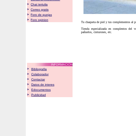
>
Chat tertulia
>
Correo gratis
>
Foro de quejas
>
Foro opinion
Tu chaqueta de piel y tus complementos al p
Tienda especializada en complentos del v
pañuelos, cinturones, etc.
INFORMACIÓN
>
Bibliografia
>
Colaborador
>
Contactar
>
Datos de interes
>
Edocumentos
>
Publicidad