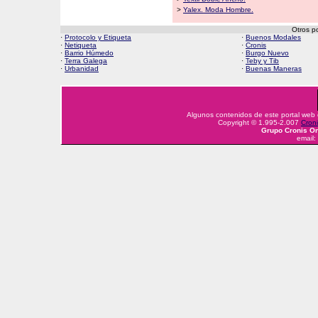
>
Yalex. Moda Hombre.
Otros p
·
Protocolo y Etiqueta
·
Buenos Modales
·
Netiqueta
·
Cronis
·
Barrio Húmedo
·
Burgo Nuevo
·
Terra Galega
·
Teby y Tib
·
Urbanidad
·
Buenas Maneras
Algunos contenidos de este portal web
Copyright © 1.995-2.007
Croni
Grupo Cronis On
email: