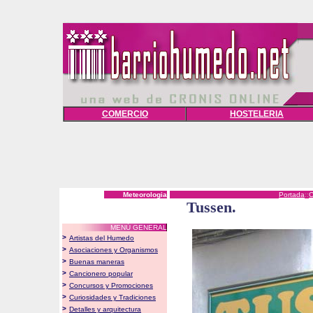
COMERCIO
HOSTELERIA
Meteorologia
Portada
::
Tussen.
MENÚ GENERAL
>
Artistas del Humedo
>
Asociaciones y Organismos
>
Buenas maneras
>
Cancionero popular
>
Concursos y Promociones
>
Curiosidades y Tradiciones
>
Detalles y arquitectura