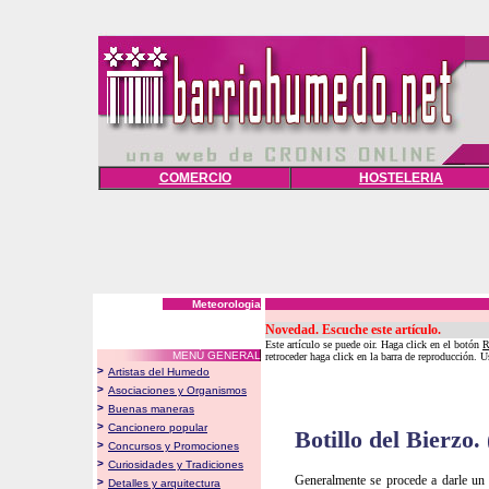
COMERCIO
HOSTELERIA
Meteorologia
Novedad.
Escuche este artículo.
Este artículo se puede oir. Haga click en el botón
R
MENÚ GENERAL
retroceder haga click en la barra de reproducción. U
>
Artistas del Humedo
>
Asociaciones y Organismos
>
Buenas maneras
>
Cancionero popular
Botillo del Bierzo. 
>
Concursos y Promociones
>
Curiosidades y Tradiciones
Generalmente se procede a darle un
>
Detalles y arquitectura