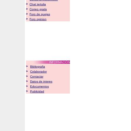
>
Chat tertulia
>
Correo gratis
>
Foro de quejas
>
Foro opinion
INFORMACIÓN
>
Bibliografia
>
Colaborador
>
Contactar
>
Datos de interes
>
Edocumentos
>
Publicidad