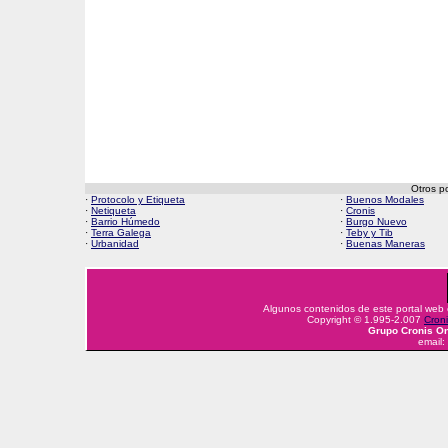
Otros p
·
Protocolo y Etiqueta
·
Buenos Modales
·
Netiqueta
·
Cronis
·
Barrio Húmedo
·
Burgo Nuevo
·
Terra Galega
·
Teby y Tib
·
Urbanidad
·
Buenas Maneras
Algunos contenidos de este portal web
Copyright © 1.995-2.007
Croni
Grupo Cronis On
email: