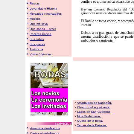
confiere es aroma tan característico del
>
Fiestas
>
Leyendas e Historia
Hay un Consejo Regulador del "Boti
garanticen unas calidades mínimas de 
>
Mercados y mercadillos
>
Museos
El Botillo se toma cocido, y acompaña
>
Que me llevo
intenso.
>
Que sabes ... tests
Debido a su gran grado de conocimien
>
Recetas Cocina
enorme distribución y que se puede 
>
Sus calles
embutidos o carnicería.
>
Sus plazas
>
Turitrucos
>
Visitas Virtuales
>
Amarguillos de Sahagún.
>
Chorizo dulce y picante.
>
Lazos de San Guillermo.
>
Morcilla de León.
>
Queso de la tierra.
SERVICIOS
>
Yemas de la Bañeza.
>
Anuncios clasificados
>
Cartas al webdirector